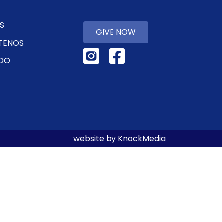
S
GIVE NOW
TENOS
DO
website by KnockMedia